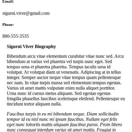
Email:
sigurni.viver@gmail.com
Phone:
880-555-3535
Sigurni Viver Biography
Bibendum arcu vitae elementum curabitur vitae nunc sed. Arcu
bibendum at varius vel pharetra vel turpis nunc eget. Sed
tempus urna et pharetra pharetra. Tempus iaculis urna id
volutpat. At volutpat diam ut venenatis. Adipiscing at in tellus
integer. Semper auctor neque vitae tempus quam pellentesque
nec nam. In vitae turpis massa sed elementum tempus egestas.
Varius sit amet mattis vulputate enim nulla aliquet porttitor.
Urna nunc id cursus metus aliquam. Sed egestas egestas
fringilla phasellus faucibus scelerisque eleifend. Pellentesque eu
tincidunt tortor aliquam nulla.
Faucibus turpis in eu mi bibendum neque. Diam sollicitudin
tempor id eu nisl nunc mi ipsum faucibus. Nullam eget felis
eget nunc lobortis mattis aliquam faucibus purus. Proin libero
nunc consequat interdum varius sit amet mattis. Feugiat in