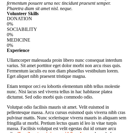
fermentum posuere urna nec tincidunt praesent semper.
Pharetra diam sit amet nisl. neque.
Volunteer Skills
DONATION
0
%
SOCIABILITY
0
%
MEDICINE
0
%
Experience
Ullamcorper malesuada proin libero nunc consequat interdum
varius. Sit amet porttitor eget dolor morbi non arcu risus quis.
Fermentum iaculis eu non diam phasellus vestibulum lorem.
Eget aliquet nibh praesent tristique magna.
Etiam tempor orci eu lobortis elementum nibh tellus molestie
nunc. Nisi lacus sed viverra tellus in hac habitasse platea
dictumst. Sed odio morbi quis commodo odio.
Volutpat odio facilisis mauris sit amet. Velit euismod in
pellentesque massa. Arcu cursus euismod quis viverra nibh cras
pulvinar mattis. Nunc scelerisque viverra mauris in aliquam sem
fringilla ut morbi. Pretium lectus quam id leo in vitae turpis
massa. Facilisis volutpat est velit egestas dui id ornare arcu