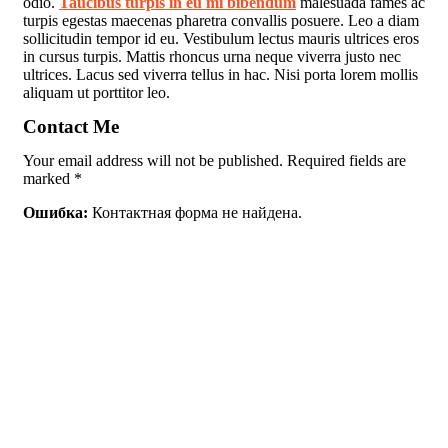
odio.
Taucibus turpis in eu mi bibendum
malesuada fames ac
turpis egestas maecenas pharetra convallis posuere. Leo a diam
sollicitudin tempor id eu. Vestibulum lectus mauris ultrices eros
in cursus turpis. Mattis rhoncus urna neque viverra justo nec
ultrices. Lacus sed viverra tellus in hac. Nisi porta lorem mollis
aliquam ut porttitor leo.
Contact Me
Your email address will not be published. Required fields are
marked *
Ошибка:
Контактная форма не найдена.